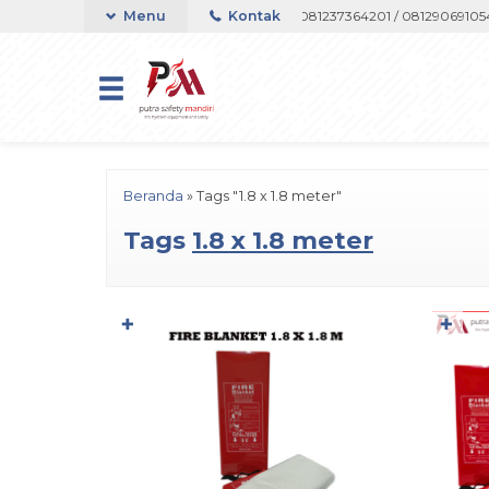
ort Telepon atau Whatsapp 082133767508 / 081237364201 / 081290691054
Menu
Kontak
Beranda
»
Tags "1.8 x 1.8 meter"
Tags
1.8 x 1.8 meter
✚
✚