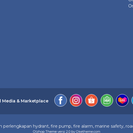
On
l Media & Marketplace
perlengkapan hydrant, fire pump, fire alarm, marine safety, road
Olzhop Theme
versi 2.0 by Oketheme.com