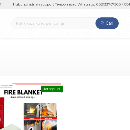
Hubungi admin support Telepon atau Whatsapp 082133767508 / 08123
Cari
Terpopuler