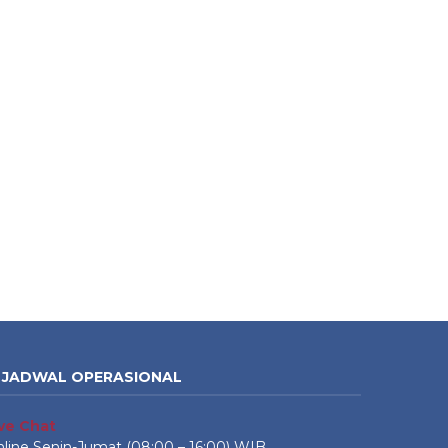
JADWAL OPERASIONAL
ive Chat
line Senin-Jumat (08:00 – 16:00) WIB