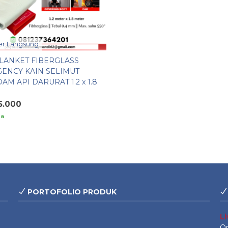
r Langsung
BLANKET FIBERGLASS
ENCY KAIN SELIMUT
M API DARURAT 1.2 x 1.8
R
5.000
ia
PORTOFOLIO PRODUK
L
On