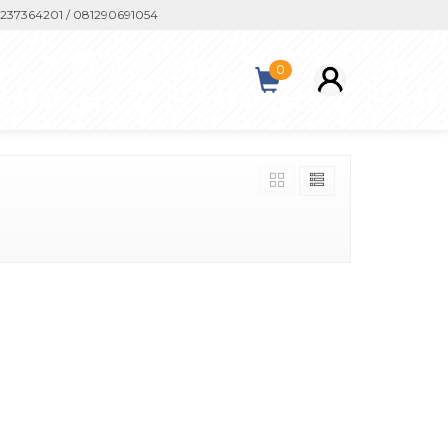
7364201 / 081290691054
0