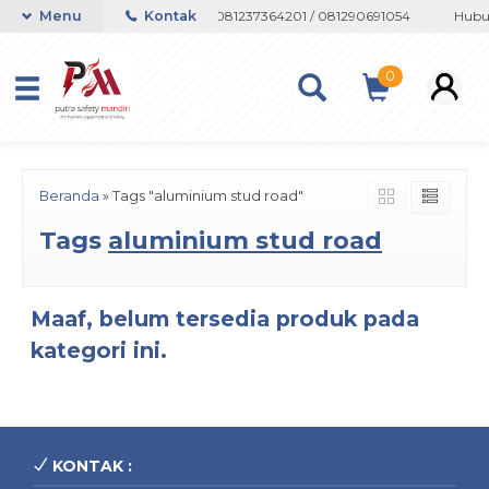
n atau Whatsapp 082133767508 / 081237364201 / 081290691054
Menu
Kontak
Hubun
0
Beranda
»
Tags "aluminium stud road"
Tags
aluminium stud road
Maaf, belum tersedia produk pada
kategori ini.
KONTAK :