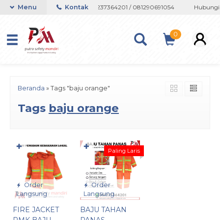
au Whatsapp 082133767508 / 081237364201 / 081290691054
Menu
Kontak
Hubungi 
0
Beranda
»
Tags "baju orange"
Tags
baju orange
✚
✚
Paling Laris
Order
Order
Langsung
Langsung
FIRE JACKET
BAJU TAHAN