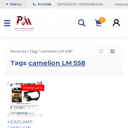
tau Whatsapp 082133767508 / 081237364201 / 081290691054
Menu
Kontak
Hubungi 
0
Beranda
»
Tags "camelion LM S58"
Tags
camelion LM S58
✚
Paling Laris
Order
Langsung
HEADLAMP