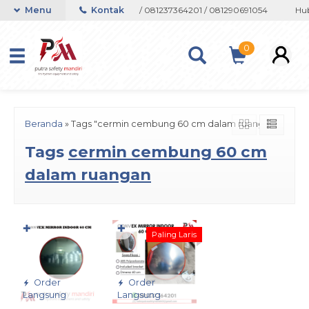
on atau Whatsapp 082133767508 / 081237364201 / 081290691054
Menu
Kontak
Hub
0
Beranda
»
Tags "cermin cembung 60 cm dalam ruangan"
Tags
cermin cembung 60 cm
dalam ruangan
✚
✚
Paling Laris
Order
Order
Langsung
Langsung