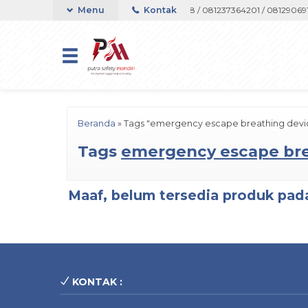
support Telepon atau Whatsapp 082133767508 / 081237364201 / 081290691
Menu
Kontak
Beranda
»
Tags "emergency escape breathing devic
Tags
emergency escape bre
Maaf, belum tersedia produk pada
KONTAK :