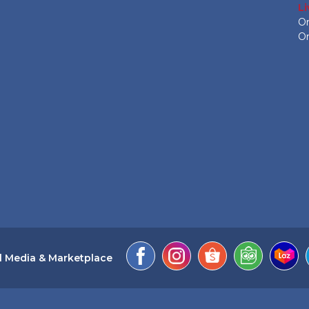
L
On
On
l Media & Marketplace