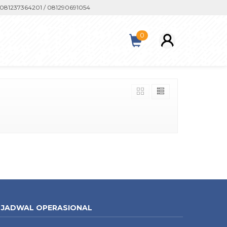
81237364201 / 081290691054
0
JADWAL OPERASIONAL