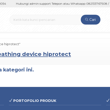
054
Hubungi admin support Telepon atau Whatsapp 082133767508 / 0
Cari
e hiprotect"
athing device hiprotect
 kategori ini.
PORTOFOLIO PRODUK