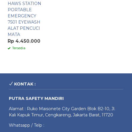
HAWS STATION
PORTABLE
EMERGENCY
7501 EYEWASH
ALAT PENCUCI
MATA
Rp 4.450.000
Tersedia
KONTAK :
PUTRA SAFETY MANDIRI
Alamat : Ruko Maisonete City Garden Blok B2-10, Jl.
Kali Kapuk Timur, Cengkareng, Jakarta Barat, 11720
Whatsapp / Telp :