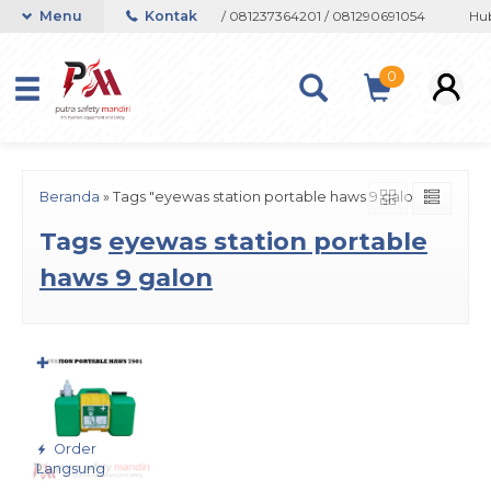
on atau Whatsapp 082133767508 / 081237364201 / 081290691054
Menu
Kontak
Hub
0
Beranda
»
Tags "eyewas station portable haws 9 galon"
Tags
eyewas station portable
haws 9 galon
✚
Order
Langsung