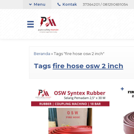
Telepon atau Whatsapp 082133767508 / 081237364201 / 081290691054
Menu
Kontak
Beranda
»
Tags "fire hose osw 2 inch"
Tags
fire hose osw 2 inch
✚