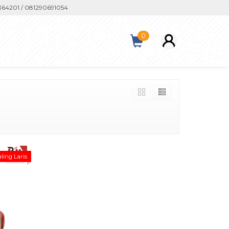
4201 / 081290691054
0
ling Laris