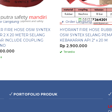
r Langsung
Order Langsung
R FIRE HOSE OSW SYNTEX
HYDRANT FIRE HOSE RUB
R 2 X 20 METER SELANG
OSW SYNTEX SELANG PEM
R INCLUDE COUPLING
KEBAKARAN API 2″ x 20 M
INO
Rp 2.900.000
900.000
Tersedia
ia
PORTOFOLIO PRODUK
L
On