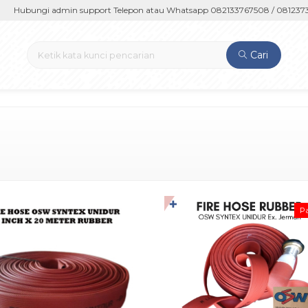
Hubungi admin support Telepon atau Whatsapp 082133767508 / 08123736
Cari
✚
Pa