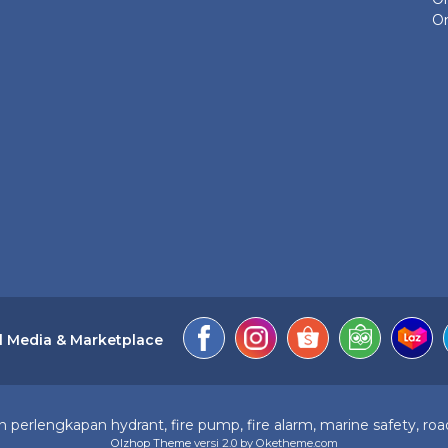
On
l Media & Marketplace
perlengkapan hydrant, fire pump, fire alarm, marine safety, road
Olzhop Theme
versi 2.0 by Oketheme.com