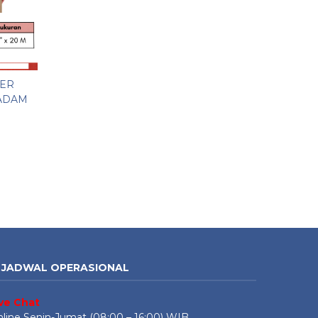
BER
ADAM
JADWAL OPERASIONAL
ive Chat
line Senin-Jumat (08:00 – 16:00) WIB