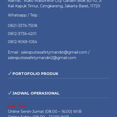
Alamat : Ruko Maisonete City Garden Blok B2-10, Jl.
Kali Kapuk Timur, Cengkareng, Jakarta Barat, 11720
Whatsapp / Telp :
0821-3376-7508
0812-3736-4201
0812-9069-1054
Email : salesputrasafetymandiri@gmail.com /
salesputrasafetymandiri2@gmail.com
PORTOFOLIO PRODUK
JADWAL OPERASIONAL
Live Chat
Online Senin-Jumat (08:00 – 16:00) WIB