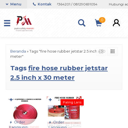
 Whatsapp 082133767508 / 081237364201 / 081290691054
Menu
Kontak
Hubungi adm
0
Beranda
»
Tags "fire hose rubber jetstar 2.5 inch x 30
meter"
Tags
fire hose rubber jetstar
2.5 inch x 30 meter
✚
✚
Paling Laris
Order
Order
Langsung
Langsung