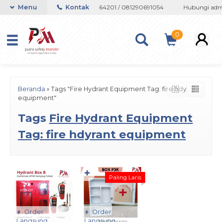
hatsapp 082133767508 / 081237364201 / 081290691054
Menu
Kontak
Hubungi admi
0
Beranda
»
Tags "Fire Hydrant Equipment Tag: fire hdyrant
equipment"
Tags
Fire Hydrant Equipment
Tag: fire hdyrant equipment
✚
Paling Laris
Order
Order
Langsung
Langsung