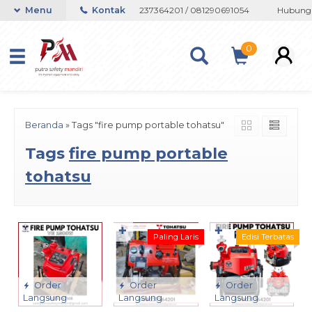
au Whatsapp 082133767508 / 081237364201 / 081290691054
Menu
Kontak
Hubungi 
0
Beranda
»
Tags "fire pump portable tohatsu"
Tags
fire pump portable
tohatsu
✚
✚
Paling Laris
Edisi Terbatas
Order
Order
Order
Langsung
Langsung
Langsung