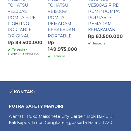
TOHATSU
TOHATSU
VE500AS FIRE
VE500AS
VE1500w
PUMP POMPA
POMPA FIRE
POMPA
PORTABLE
FIGHTING
PEMADAM
PEMADAM
PORTABLE
KEBAKARAN
KEBAKARAN
ORIGINAL
PORTABLE
Rp 83.500.000
Rp 83.500.000
Rp
Tersedia
149.975.000
Tersedia
/
TOHATSU VE500AS
Tersedia
KONTAK :
PUTRA SAFETY MANDIRI
Alamat : Ruko Maisonete City Garden Blok B2-10, Jl.
Kali Kapuk Timur, Cengkareng, Jakarta Barat, 11720