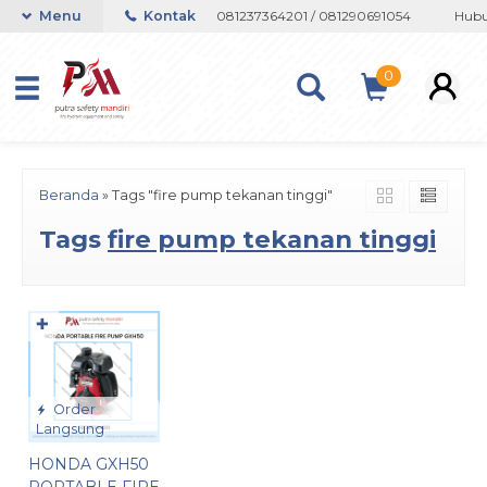
n atau Whatsapp 082133767508 / 081237364201 / 081290691054
Menu
Kontak
Hubun
0
Beranda
»
Tags "fire pump tekanan tinggi"
Tags
fire pump tekanan tinggi
✚
Order
Langsung
HONDA GXH50