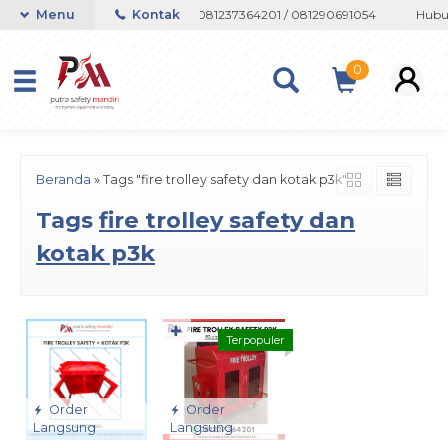
 atau Whatsapp 082133767508 / 081237364201 / 081290691054
Menu
Kontak
Hubun
0
Beranda
»
Tags "fire trolley safety dan kotak p3k"
Tags
fire trolley safety dan
kotak p3k
✚
Terpopuler
Order
Order
Langsung
Langsung