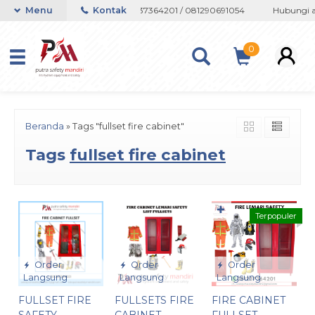
u Whatsapp 082133767508 / 081237364201 / 081290691054
Menu
Kontak
Hubungi ad
0
Beranda
»
Tags "fullset fire cabinet"
Tags
fullset fire cabinet
✚
Terpopuler
Order
Order
Order
Langsung
Langsung
Langsung
FULLSET FIRE
FULLSETS FIRE
FIRE CABINET