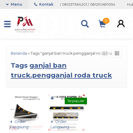
on atau Whatsapp 082133767508 / 081237364201 / 081290691054
Menu
Kontak
Hub
0
Beranda
»
Tags "ganjal ban truck.pengganjal roda truck"
Tags
ganjal ban
truck.pengganjal roda truck
✚
Terpopuler
Order
Order
Langsung
Langsung