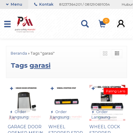
atau Whatsapp 082133767508 / 081237364201 / 081290691054
Menu
Kontak
Hubung
0
Beranda
»
Tags "garasi"
Tags
garasi
✚
✚
✚
Paling Laris
Order
Order
Order
Langsung
Langsung
Langsung
GARAGE DOOR
WHEEL
WHEEL COCK