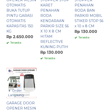
OPENER MESIN
STOPPER STOP
STOPPER
OTOMATIS
KARET
PENAHAN
BUKA TUTUP
PENAHAN
RODA BAN
PINTU GARASI
RODA
PARKIR MOBIL
OTOMATIS
KENDARAAN
STIKER STOP 56
KAPASITAS 150
PARKIR SIZE 56
x 10 x 8 CM
KG
X 10 X 8 CM
Rp 130.000
HITAM
Rp 2.650.000
Tersedia
REFLECTIVE
Tersedia
KUNING PUTIH
Rp 130.000
Tersedia
✚
Order
Langsung
GARAGE DOOR
OPENER MESIN