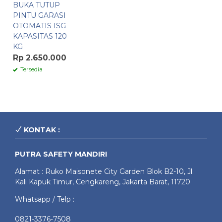
BUKA TUTUP
PINTU GARASI
OTOMATIS ISG
KAPASITAS 120
KG
Rp 2.650.000
Tersedia
KONTAK :
PUTRA SAFETY MANDIRI
Alamat : Ruko Maisonete City Garden Blok B2-10, Jl.
Kali Kapuk Timur, Cengkareng, Jakarta Barat, 11720
Whatsapp / Telp :
0821-3376-7508