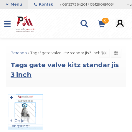
on atau Whatsapp 082133767508 / 081237364201 / 081290691054
Menu
Kontak
Hub
0
Beranda
»
Tags "gate valve kitz standar jis 3 inch"
Tags
gate valve kitz standar jis
3 inch
✚
Order
Langsung