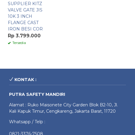
SUPPLIER KITZ
VALVE GATE JIS
10K 3 INCH
FLANGE CAST
IRON BESI COR
Rp 3.799.000
Tersedia
KONTAK :
PUTRA SAFETY MANDIRI
Alamat : Ruko Maisonete City Garden Blok B2-10, Jl.
Kali Kapuk Timur, Cengkareng, Jakarta Barat, 11720
Whatsapp / Telp :
0821-3376-7508