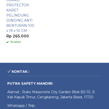
GUARD
PROTECTOR
KARET
PELINDUNG
DINDING ANTI
BENTURAN 100
x 19 x 10 CM
Rp 265.000
Tersedia
KONTAK :
PUTRA SAFETY MANDIRI
Alamat : Ruko Maisonete City Garden Blok B2-10, Jl.
Kali Kapuk Timur, Cengkareng, Jakarta Barat, 11720
Whatsapp / Telp :