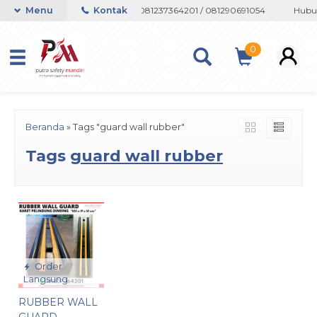
 atau Whatsapp 082133767508 / 081237364201 / 081290691054
Menu
Kontak
Hubun
0
Beranda
»
Tags "guard wall rubber"
Tags
guard wall rubber
Order
Langsung
RUBBER WALL