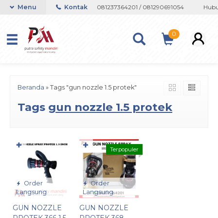
n atau Whatsapp 082133767508 / 081237364201 / 081290691054
Menu
Kontak
Hubun
0
Beranda
»
Tags "gun nozzle 1.5 protek"
Tags
gun nozzle 1.5 protek
✚
✚
Terpopuler
Order
Order
Langsung
Langsung
GUN NOZZLE
GUN NOZZLE