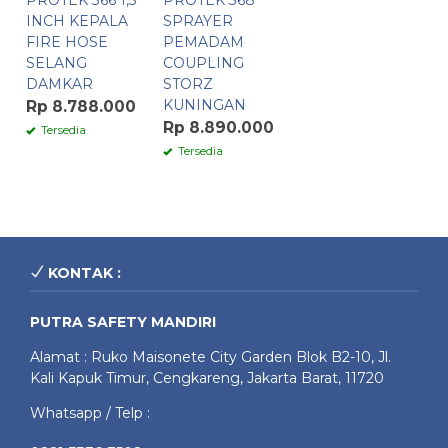
PROTEK 366 1,5
PROTEK 368
INCH KEPALA
SPRAYER
FIRE HOSE
PEMADAM
SELANG
COUPLING
DAMKAR
STORZ
KUNINGAN
Rp 8.788.000
Rp 8.890.000
Tersedia
Tersedia
KONTAK :
PUTRA SAFETY MANDIRI
Alamat : Ruko Maisonete City Garden Blok B2-10, Jl.
Kali Kapuk Timur, Cengkareng, Jakarta Barat, 11720
Whatsapp / Telp :