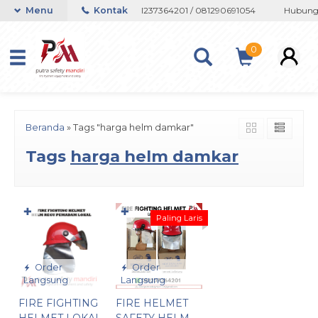
tau Whatsapp 082133767508 / 081237364201 / 081290691054
Menu
Kontak
Hubungi 
0
Beranda
»
Tags "harga helm damkar"
Tags
harga helm damkar
✚
✚
Paling Laris
Order
Order
Langsung
Langsung
FIRE FIGHTING
FIRE HELMET