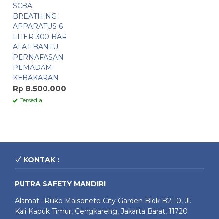
SCBA
BREATHING
APPARATUS 6
LITER 300 BAR
ALAT BANTU
PERNAFASAN
PEMADAM
KEBAKARAN
Rp 8.500.000
Tersedia
KONTAK :
PUTRA SAFETY MANDIRI
Alamat : Ruko Maisonete City Garden Blok B2-10, Jl.
Kali Kapuk Timur, Cengkareng, Jakarta Barat, 11720