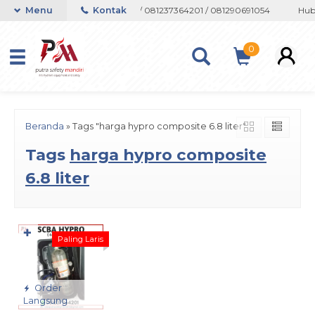
on atau Whatsapp 082133767508 / 081237364201 / 081290691054
Menu
Kontak
Hubu
0
Beranda
»
Tags "harga hypro composite 6.8 liter"
Tags
harga hypro composite
6.8 liter
✚
Paling Laris
Order
Langsung