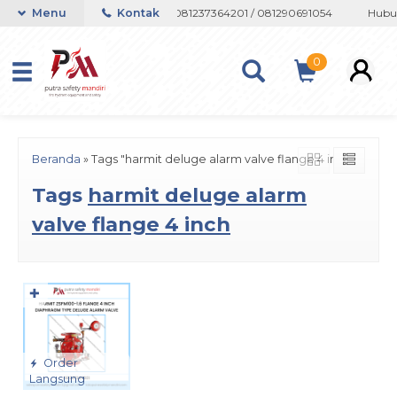
 atau Whatsapp 082133767508 / 081237364201 / 081290691054
Menu
Kontak
Hubun
0
Beranda
»
Tags "harmit deluge alarm valve flange 4 inch"
Tags
harmit deluge alarm
valve flange 4 inch
✚
Order
Langsung