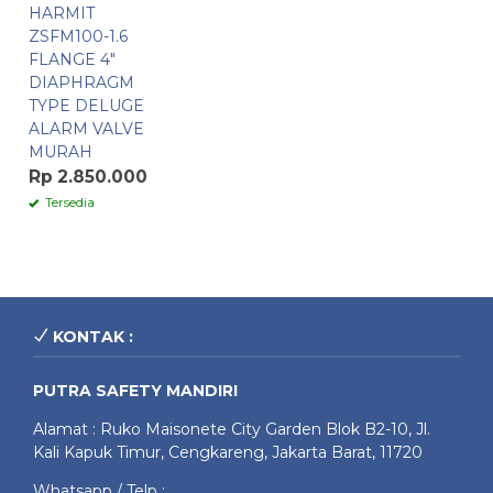
HARMIT
ZSFM100-1.6
FLANGE 4″
DIAPHRAGM
TYPE DELUGE
ALARM VALVE
MURAH
Rp 2.850.000
Tersedia
KONTAK :
PUTRA SAFETY MANDIRI
Alamat : Ruko Maisonete City Garden Blok B2-10, Jl.
Kali Kapuk Timur, Cengkareng, Jakarta Barat, 11720
Whatsapp / Telp :