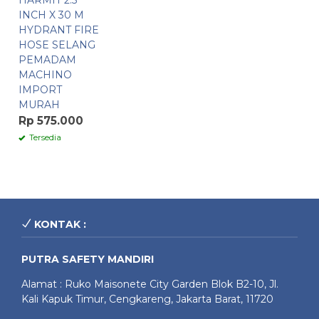
HARMIT 2.5
INCH X 30 M
HYDRANT FIRE
HOSE SELANG
PEMADAM
MACHINO
IMPORT
MURAH
Rp 575.000
Tersedia
KONTAK :
PUTRA SAFETY MANDIRI
Alamat : Ruko Maisonete City Garden Blok B2-10, Jl.
Kali Kapuk Timur, Cengkareng, Jakarta Barat, 11720