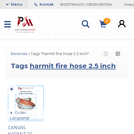
 atau Whatsapp 082133767508 / 081237364201 / 081290691054
Menu
Kontak
Hubun
0
Beranda
»
Tags "harmit fire hose 2.5 inch"
Tags
harmit fire hose 2.5 inch
✚
Order
Langsung
CANVAS