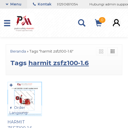
082133767508 / 081237364201 / 081290691054
Menu
Kontak
Hubungi admin support
0
Beranda
»
Tags "harmit zsfz100-1.6"
Tags
harmit zsfz100-1.6
✚
Order
Langsung
HARMIT