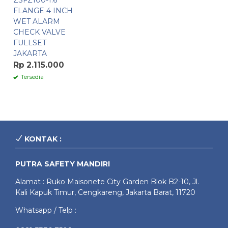
ZSFZ100-1.6
FLANGE 4 INCH
WET ALARM
CHECK VALVE
FULLSET
JAKARTA
Rp 2.115.000
Tersedia
KONTAK :
PUTRA SAFETY MANDIRI
Alamat : Ruko Maisonete City Garden Blok B2-10, Jl.
Kali Kapuk Timur, Cengkareng, Jakarta Barat, 11720
Whatsapp / Telp :