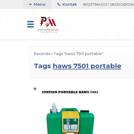
ort Telepon atau Whatsapp 082133767508 / 081237364201 / 081290691054
Menu
Kontak
Beranda
»
Tags "haws 7501 portable"
Tags
haws 7501 portable
✚