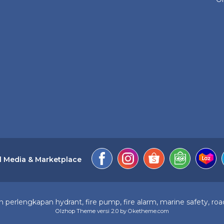
l Media & Marketplace
perlengkapan hydrant, fire pump, fire alarm, marine safety, road
Olzhop Theme
versi 2.0 by Oketheme.com