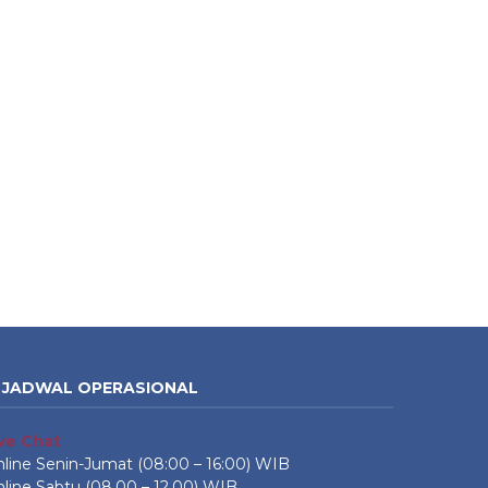
JADWAL OPERASIONAL
ive Chat
line Senin-Jumat (08:00 – 16:00) WIB
line Sabtu (08.00 – 12.00) WIB