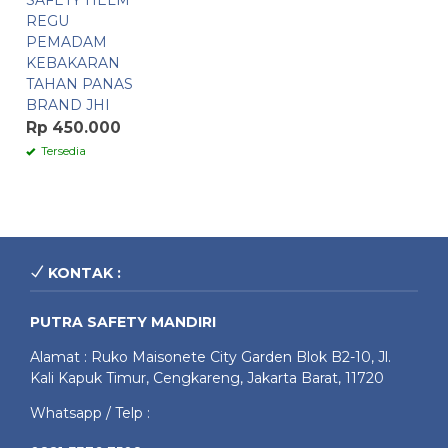
SAFETY HELM
REGU
PEMADAM
KEBAKARAN
TAHAN PANAS
BRAND JHI
Rp 450.000
Tersedia
KONTAK :
PUTRA SAFETY MANDIRI
Alamat : Ruko Maisonete City Garden Blok B2-10, Jl.
Kali Kapuk Timur, Cengkareng, Jakarta Barat, 11720
Whatsapp / Telp :