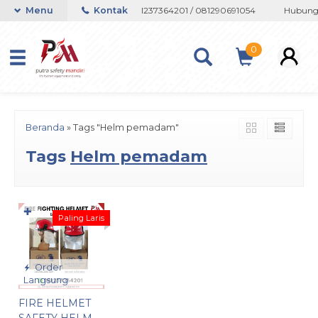
tau Whatsapp 082133767508 / 081237364201 / 081290691054
Menu
Kontak
Hubungi 
0
Beranda
»
Tags "Helm pemadam"
Tags
Helm pemadam
✚
Paling Laris
Order
Langsung
FIRE HELMET