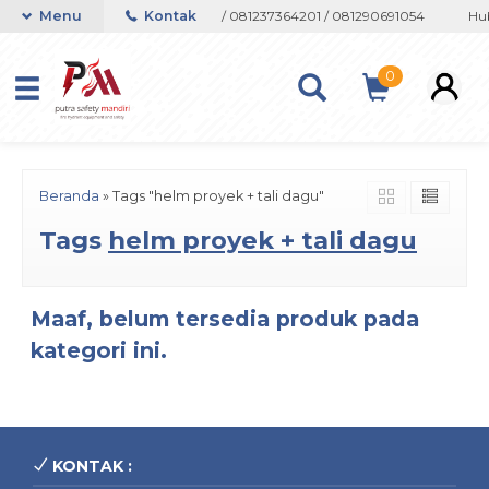
on atau Whatsapp 082133767508 / 081237364201 / 081290691054
Menu
Kontak
Hub
0
Beranda
»
Tags "helm proyek + tali dagu"
Tags
helm proyek + tali dagu
Maaf, belum tersedia produk pada
kategori ini.
KONTAK :