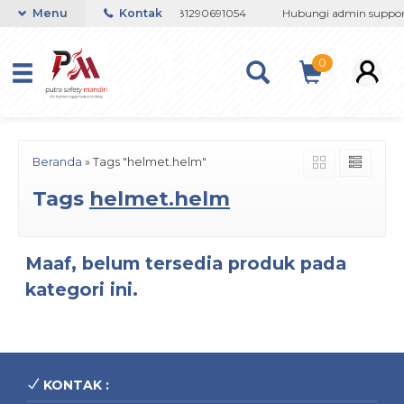
082133767508 / 081237364201 / 081290691054
Menu
Kontak
Hubungi admin support
0
Beranda
»
Tags "helmet.helm"
Tags
helmet.helm
Maaf, belum tersedia produk pada
kategori ini.
KONTAK :