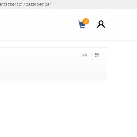
237364201 / 081290691054
0