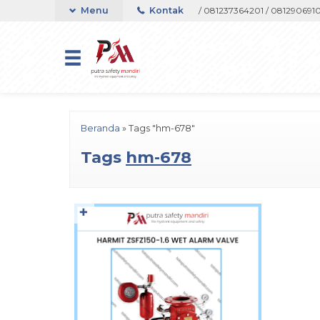
pport Telepon atau Whatsapp 082133767508 / 081237364201 / 08129069105
Menu
Kontak
Beranda
»
Tags "hm-678"
Tags
hm-678
✚