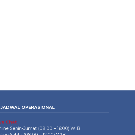
JADWAL OPERASIONAL
ive Chat
line Senin-Jumat (08:00 – 16:00) WIB
line Sabtu (08.00 – 12.00) WIB