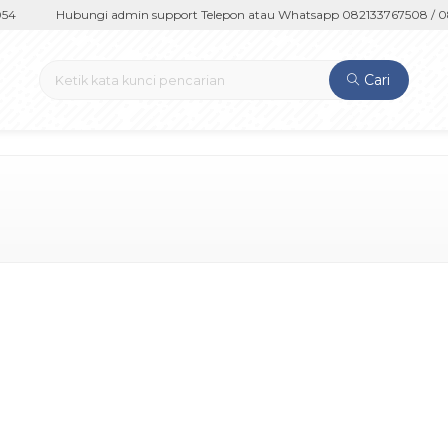
4
Hubungi admin support Telepon atau Whatsapp 082133767508 / 081
Cari