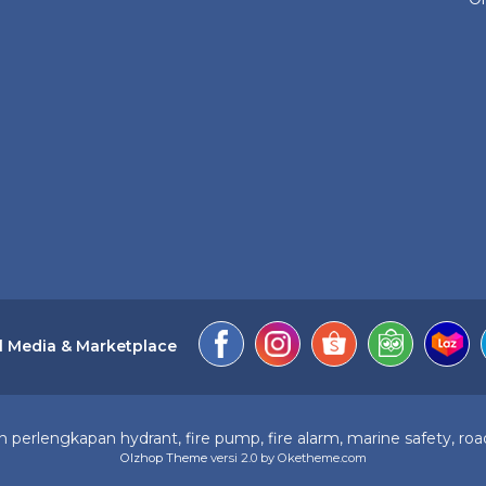
l Media & Marketplace
perlengkapan hydrant, fire pump, fire alarm, marine safety, road
Olzhop Theme
versi 2.0 by Oketheme.com