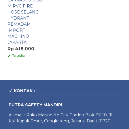
CANVAS 1.5″ X 30
M PVC FIRE
HOSE SELANG
HYDRANT
PEMADAM
IMPORT
MACHINO
JAKARTA
Rp 418.000
Tersedia
KONTAK :
PUTRA SAFETY MANDIRI
Alamat : Ruko Maisonete City Garden Blok B2-10, Jl.
Kali Kapuk Timur, Cengkareng, Jakarta Barat, 11720