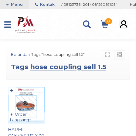
on atau Whatsapp 082133767508 / 081237364201 / 081290691054
Menu
Kontak
Hubu
0
Beranda
»
Tags "hose coupling sell 1.5"
Tags
hose coupling sell 1.5
✚
Order
Langsung
HARMIT