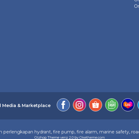
On
l Media & Marketplace
perlengkapan hydrant, fire pump, fire alarm, marine safety, road
Olzhop Theme
versi 2.0 by Oketheme.com