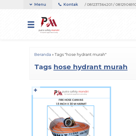
pport Telepon atau Whatsapp 082133767508 / 081237364201 / 08129069105
Menu
Kontak
Beranda
»
Tags "hose hydrant murah"
Tags
hose hydrant murah
✚