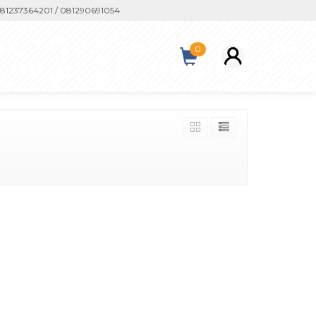
1237364201 / 081290691054
0