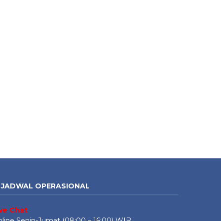
JADWAL OPERASIONAL
ive Chat
line Senin-Jumat (08:00 – 16:00) WIB