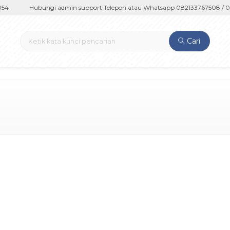
4
Hubungi admin support Telepon atau Whatsapp 082133767508 / 08
Cari