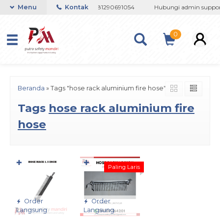
082133767508 / 081237364201 / 081290691054
Menu
Kontak
Hubungi admin support
0
Beranda
»
Tags "hose rack aluminium fire hose"
Tags
hose rack aluminium fire
hose
✚
✚
Paling Laris
Order
Order
Langsung
Langsung