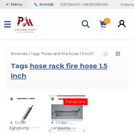
tau Whatsapp 082133767508 / 081237364201 / 081290691054
Menu
Kontak
Hubungi
0
Beranda
»
Tags "hose rack fire hose 1.5 inch"
Tags
hose rack fire hose 1.5
inch
✚
✚
Paling Laris
Order
Order
Langsung
Langsung