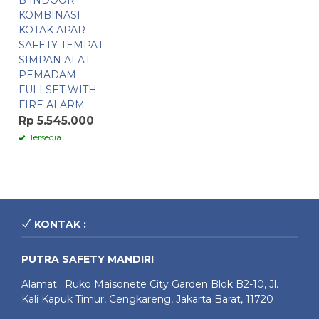
B INDOOR
KOMBINASI
KOTAK APAR
SAFETY TEMPAT
SIMPAN ALAT
PEMADAM
FULLSET WITH
FIRE ALARM
Rp 5.545.000
Tersedia
KONTAK :
PUTRA SAFETY MANDIRI
Alamat : Ruko Maisonete City Garden Blok B2-10, Jl.
Kali Kapuk Timur, Cengkareng, Jakarta Barat, 11720