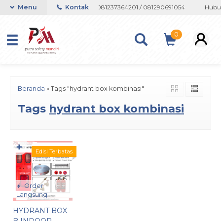
 atau Whatsapp 082133767508 / 081237364201 / 081290691054
Menu
Kontak
Hubun
0
Beranda
»
Tags "hydrant box kombinasi"
Tags
hydrant box kombinasi
✚
Edisi Terbatas
Order
Langsung
HYDRANT BOX