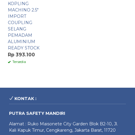
KOPLING
MACHINO 2.5″
IMPORT
COUPLING
SELANG
PEMADAM
ALUMINIUM
READY STOCK
Rp 393.100
Tersedia
KONTAK :
PUTRA SAFETY MANDIRI
Alamat : Ruko Maisonete City Garden Blok B2-10, Jl.
Kali Kapuk Timur, Cengkareng, Jakarta Barat, 11720