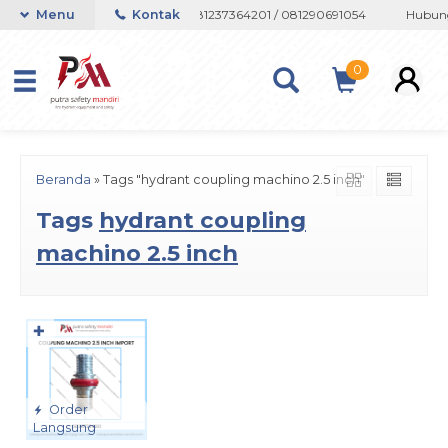
atau Whatsapp 082133767508 / 081237364201 / 081290691054
Menu
Kontak
Hubungi
0
Beranda
»
Tags "hydrant coupling machino 2.5 inch"
Tags
hydrant coupling
machino 2.5 inch
✚
Order
Langsung