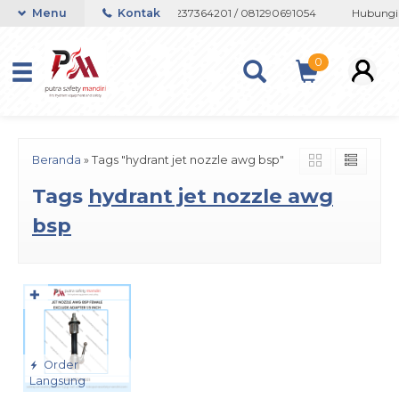
au Whatsapp 082133767508 / 081237364201 / 081290691054
Menu
Kontak
Hubungi a
0
Beranda
»
Tags "hydrant jet nozzle awg bsp"
Tags
hydrant jet nozzle awg
bsp
✚
Order
Langsung