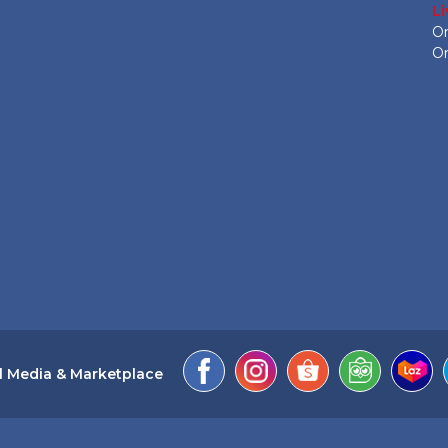
L
On
On
l Media & Marketplace