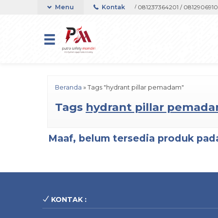
pport Telepon atau Whatsapp 082133767508 / 081237364201 / 08129069105
Menu
Kontak
Beranda
»
Tags "hydrant pillar pemadam"
Tags
hydrant pillar pemad
Maaf, belum tersedia produk pada
KONTAK :