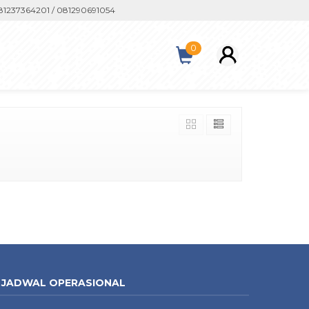
1237364201 / 081290691054
0
JADWAL OPERASIONAL