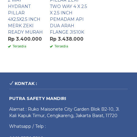
2 WAY
PILLAR ZEKI
HYDRANT
TWO WAY 4 X 2.5
PILLAR
X 2.5 INCH
4X2.5X2.5 INCH
PEMADAM API
MERK ZEKI
DUA ARAH
READY MURAH
FLANGE JIS10K
Rp 3.400.000
Rp 3.438.000
Tersedia
Tersedia
KONTAK :
PUTRA SAFETY MANDIRI
Alamat : Ruko Maisonete City Garden Blok B2-10, Jl.
Kali Kapuk Timur, Cengkareng, Jakarta Barat, 11720
Whatsapp / Telp :