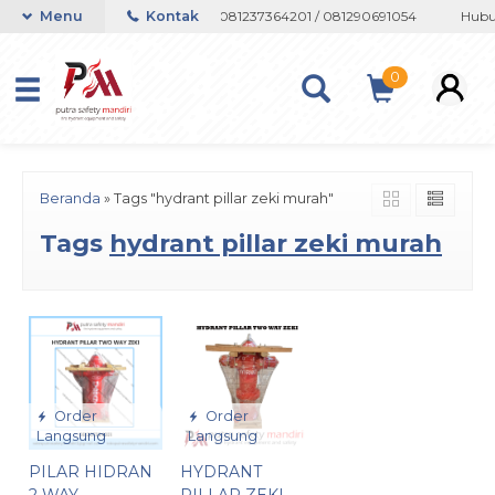
 atau Whatsapp 082133767508 / 081237364201 / 081290691054
Menu
Kontak
Hubun
0
Beranda
»
Tags "hydrant pillar zeki murah"
Tags
hydrant pillar zeki murah
Order
Order
Langsung
Langsung
PILAR HIDRAN
HYDRANT