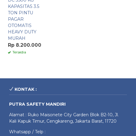
DC 3500 KG
KAPASITAS 3.5
TON PINTU
PAGAR
OTOMATIS
HEAVY DUTY
MURAH
Rp 8.200.000
Tersedia
KONTAK :
PUTRA SAFETY MANDIRI
Alamat : Ruko Maisonete City Garden Blok B2-10, Jl.
Kali Kapuk Timur, Cengkareng, Jakarta Barat, 11720
Whatsapp / Telp :