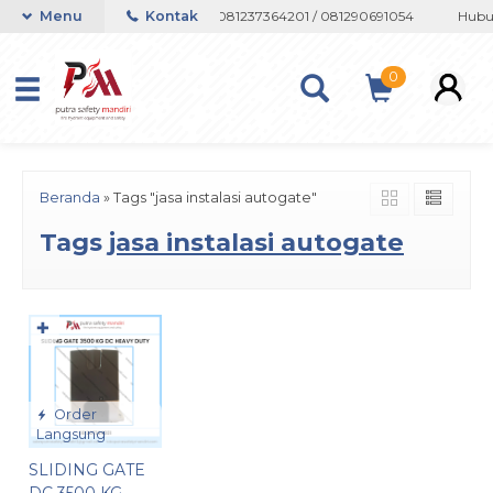
 atau Whatsapp 082133767508 / 081237364201 / 081290691054
Menu
Kontak
Hubun
0
Beranda
»
Tags "jasa instalasi autogate"
Tags
jasa instalasi autogate
✚
Order
Langsung
SLIDING GATE