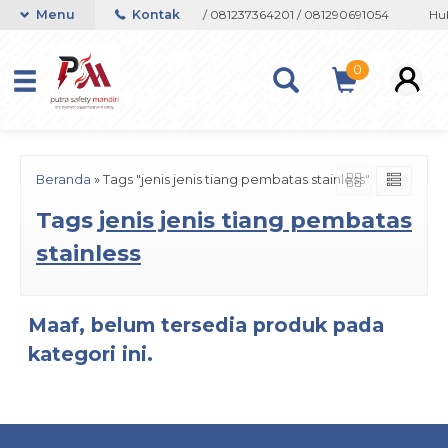
on atau Whatsapp 082133767508 / 081237364201 / 081290691054
Menu
Kontak
Hub
0
Beranda
»
Tags "jenis jenis tiang pembatas stainless"
Tags
jenis jenis tiang pembatas
stainless
Maaf, belum tersedia produk pada
kategori ini.