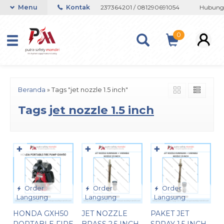
au Whatsapp 082133767508 / 081237364201 / 081290691054
Menu
Kontak
Hubungi 
0
Beranda
»
Tags "jet nozzle 1.5 inch"
Tags
jet nozzle 1.5 inch
✚
✚
✚
Order
Order
Order
Langsung
Langsung
Langsung
HONDA GXH50
JET NOZZLE
PAKET JET