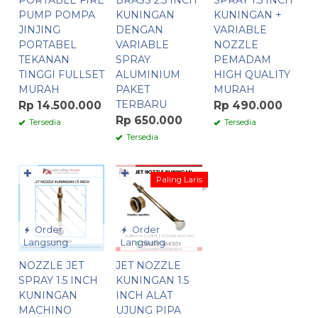
PORTABLE FIRE
BRASS 2.5 INCH
SPRAY 1.5 INCH
PUMP POMPA
KUNINGAN
KUNINGAN +
JINJING
DENGAN
VARIABLE
PORTABEL
VARIABLE
NOZZLE
TEKANAN
SPRAY
PEMADAM
TINGGI FULLSET
ALUMINIUM
HIGH QUALITY
MURAH
PAKET
MURAH
TERBARU
Rp 14.500.000
Rp 490.000
Rp 650.000
Tersedia
Tersedia
Tersedia
✚
✚
Paling Laris
Order
Order
Langsung
Langsung
NOZZLE JET
JET NOZZLE
SPRAY 1.5 INCH
KUNINGAN 1.5
KUNINGAN
INCH ALAT
MACHINO
UJUNG PIPA