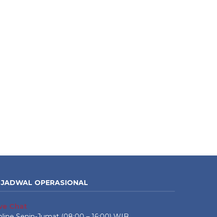
JADWAL OPERASIONAL
ive Chat
line Senin-Jumat (08:00 – 16:00) WIB