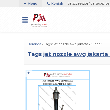
ort Telepon atau Whatsapp 082133767508 / 081237364201 / 081290691054
Menu
Kontak
Beranda
»
Tags "jet nozzle awg jakarta 2.5 inch"
Tags
jet nozzle awg jakarta 
✚