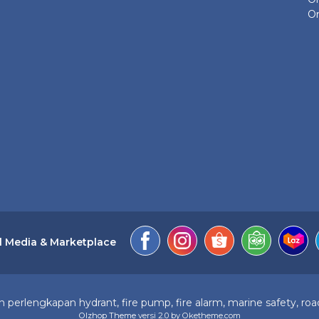
On
l Media & Marketplace
perlengkapan hydrant, fire pump, fire alarm, marine safety, road
Olzhop Theme
versi 2.0 by Oketheme.com