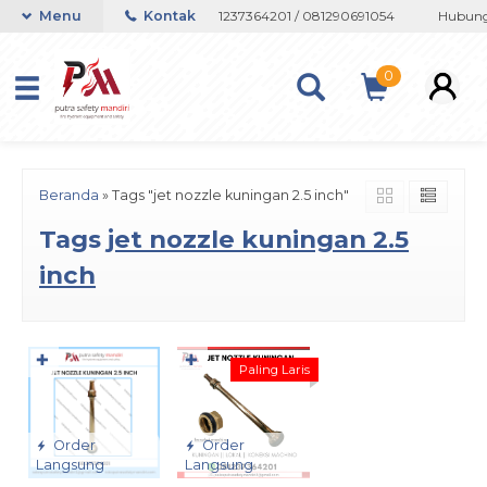
tau Whatsapp 082133767508 / 081237364201 / 081290691054
Menu
Kontak
Hubungi
0
Beranda
»
Tags "jet nozzle kuningan 2.5 inch"
Tags
jet nozzle kuningan 2.5
inch
✚
✚
Paling Laris
Order
Order
Langsung
Langsung