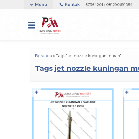
elepon atau Whatsapp 082133767508 / 081237364201 / 081290691054
Menu
Kontak
Beranda
»
Tags "jet nozzle kuningan murah"
Tags
jet nozzle kuningan m
✚
✚