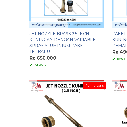
Order Langsung
Orde
JET NOZZLE BRASS 2.5 INCH
PAKET 
KUNINGAN DENGAN VARIABLE
KUNIN
SPRAY ALUMINIUM PAKET
PEMAD
TERBARU
Rp 49
Rp 650.000
Tersed
Tersedia
✚
✚
Paling Laris