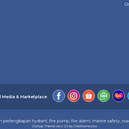
On
l Media & Marketplace
perlengkapan hydrant, fire pump, fire alarm, marine safety, road
Olzhop Theme
versi 2.0 by Oketheme.com