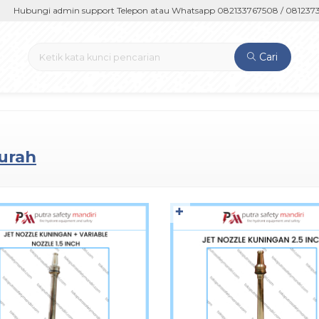
Hubungi admin support Telepon atau Whatsapp 082133767508 / 081237364
Cari
urah
✚