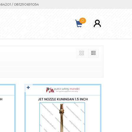
201 / 081290691054
0
✚