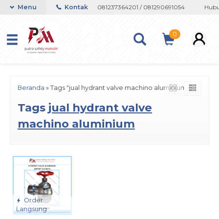
n atau Whatsapp 082133767508 / 081237364201 / 081290691054
Menu
Kontak
Hubun
0
Beranda
»
Tags "jual hydrant valve machino aluminium"
Tags
jual hydrant valve
machino aluminium
Order
Langsung