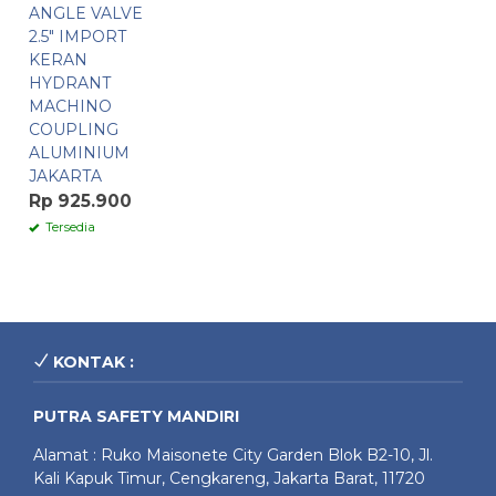
ANGLE VALVE
2.5″ IMPORT
KERAN
HYDRANT
MACHINO
COUPLING
ALUMINIUM
JAKARTA
Rp 925.900
Tersedia
KONTAK :
PUTRA SAFETY MANDIRI
Alamat : Ruko Maisonete City Garden Blok B2-10, Jl.
Kali Kapuk Timur, Cengkareng, Jakarta Barat, 11720