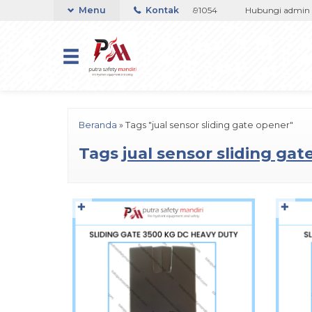
p 082133767508 / 081237364201 / 081290691054
Menu
Kontak
Hubungi admin suppo
Beranda
»
Tags "jual sensor sliding gate opener"
Tags
jual sensor sliding ga
✚
✚