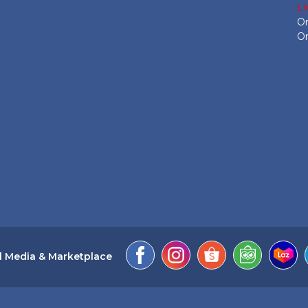
L
On
On
l Media & Marketplace