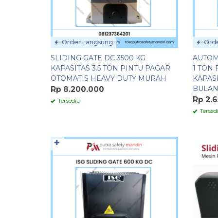
Order Langsung
Orde
SLIDING GATE DC 3500 KG
AUTOM
KAPASITAS 3.5 TON PINTU PAGAR
1 TON 
OTOMATIS HEAVY DUTY MURAH
KAPASI
BULA
Rp 8.200.000
Rp 2.
Tersedia
Tersed
✚