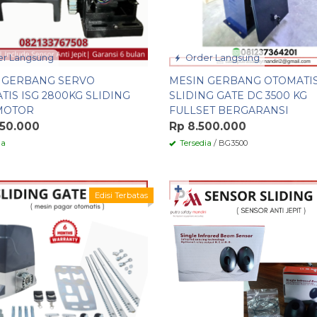
r Langsung
Order Langsung
 GERBANG SERVO
MESIN GERBANG OTOMATI
IS ISG 2800KG SLIDING
SLIDING GATE DC 3500 KG
MOTOR
FULLSET BERGARANSI
450.000
Rp 8.500.000
ia
Tersedia
/ BG3500
✚
Edisi Terbatas