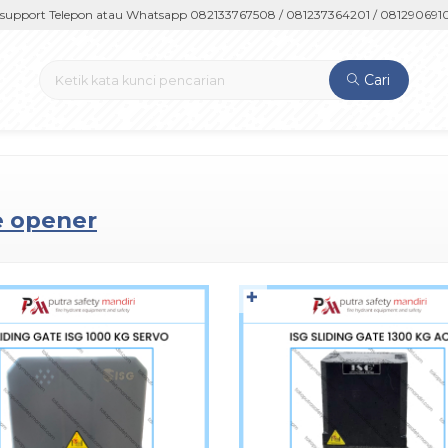
rt Telepon atau Whatsapp 082133767508 / 081237364201 / 081290691054
Cari
te opener
✚