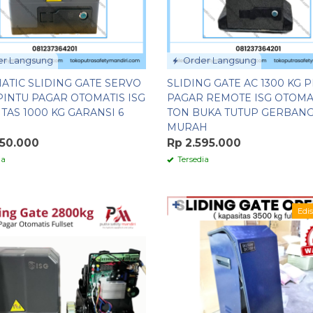
r Langsung
Order Langsung
ATIC SLIDING GATE SERVO
SLIDING GATE AC 1300 KG 
PINTU PAGAR OTOMATIS ISG
PAGAR REMOTE ISG OTOMAT
TAS 1000 KG GARANSI 6
TON BUKA TUTUP GERBAN
N
MURAH
650.000
Rp 2.595.000
ia
Tersedia
✚
Edis