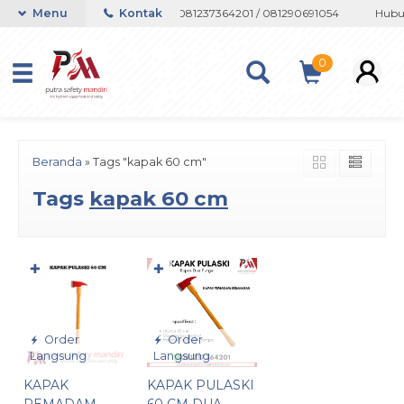
 atau Whatsapp 082133767508 / 081237364201 / 081290691054
Menu
Kontak
Hubun
0
Beranda
»
Tags "kapak 60 cm"
Tags
kapak 60 cm
✚
✚
Order
Order
Langsung
Langsung
KAPAK
KAPAK PULASKI