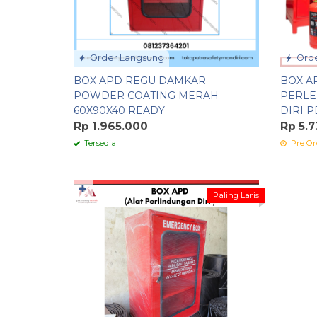
Order Langsung
Orde
BOX APD REGU DAMKAR
BOX A
POWDER COATING MERAH
PERLE
60X90X40 READY
DIRI 
Rp 1.965.000
Rp 5.7
Tersedia
Pre Or
✚
Paling Laris