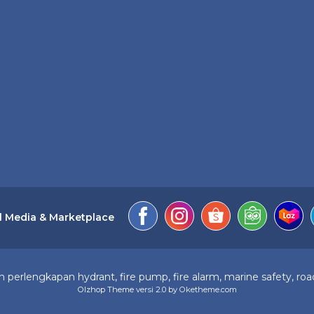
l Media & Marketplace
perlengkapan hydrant, fire pump, fire alarm, marine safety, road
Olzhop Theme
versi 2.0 by Oketheme.com