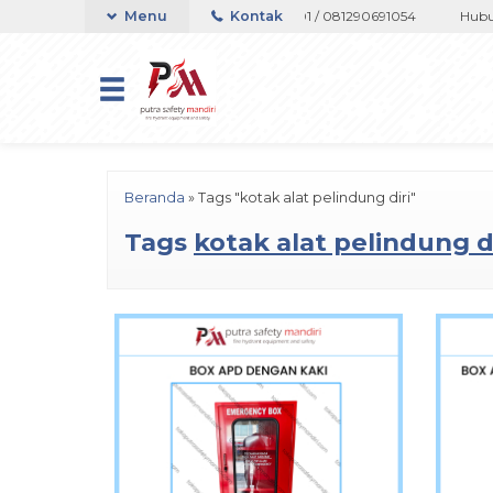
au Whatsapp 082133767508 / 081237364201 / 081290691054
Menu
Kontak
Hubungi 
Beranda
»
Tags "kotak alat pelindung diri"
Tags
kotak alat pelindung di