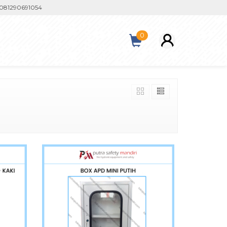
290691054
0