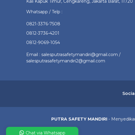
Kali Kapuk Timur, Cengkareng, Jakarta Barat, 11720
Whatsapp / Telp :
0821-3376-7508
0812-3736-4201
0812-9069-1054
Email : salesputrasafetymandiri@gmail.com /
salesputrasafetymandiri2@gmail.com
Socia
PUTRA SAFETY MANDIRI
- Menyedikan 
Chat via Whatsapp