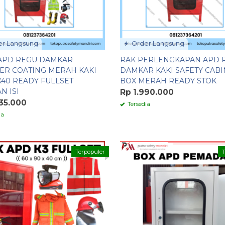
r Langsung
Order Langsung
APD REGU DAMKAR
RAK PERLENGKAPAN APD 
R COATING MERAH KAKI
DAMKAR KAKI SAFETY CABI
X40 READY FULLSET
BOX MERAH READY STOK
N ISI
Rp 1.990.000
35.000
Tersedia
ia
Terpopuler
T