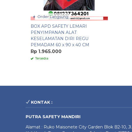
Order Langsung
BOX APD SAFETY LEMARI
PENYIMPANAN ALAT
KESELAMATAN DIRI REGU
PEMADAM 60 x 90 x 40 CM
Rp 1.965.000
Tersedia
KONTAK :
PUTRA SAFETY MANDIRI
Alamat : Ruko Maisonete City Garden Blok B2-10, Jl.