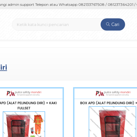
admin support Telepon atau Whatsapp 082133767508 / 081237364201 / 081
Cari
ri