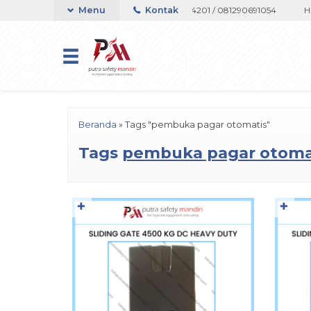
 atau Whatsapp 082133767508 / 081237364201 / 081290691054
Menu
Kontak
Hubung
Beranda
»
Tags "pembuka pagar otomatis"
Tags
pembuka pagar otoma
✚
✚