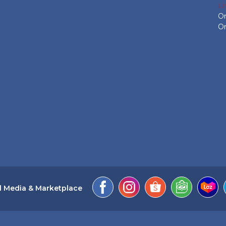
L
On
On
l Media & Marketplace