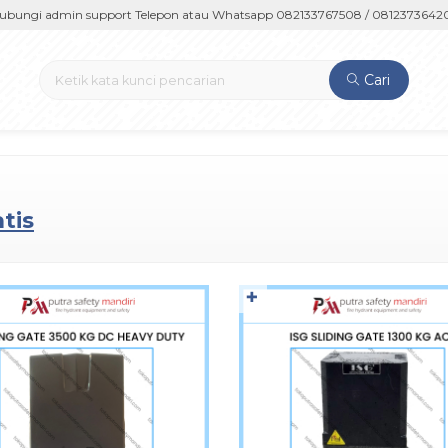
i admin support Telepon atau Whatsapp 082133767508 / 081237364201 / 
Cari
tis
✚