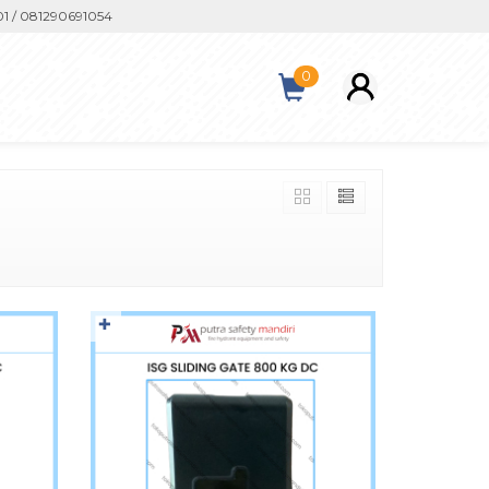
081290691054
0
✚