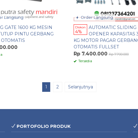
r Langsung
Order Langsung
G GATE 1600 KG MESIN
AUTOMATIC SLIDING
Diskon
4%
TUTUP PINTU GERBANG
OPENER KAPASITAS 
 OTOMATIS
KG MOTOR PAGAR GERBAN
OTOMATIS FULLSET
300.000
Rp 7.400.000
Rp 7.700.000
ia
Tersedia
1
2
Selanjutnya
PORTOFOLIO PRODUK