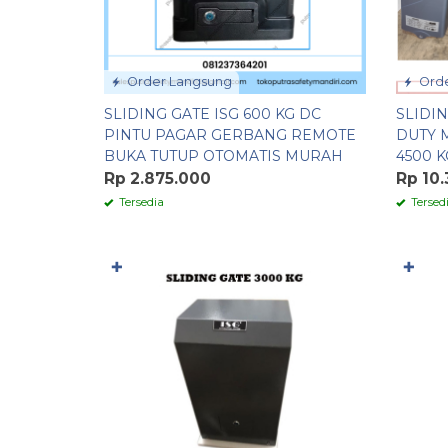
Order Langsung
Orde
SLIDING GATE ISG 600 KG DC
SLIDI
PINTU PAGAR GERBANG REMOTE
DUTY 
BUKA TUTUP OTOMATIS MURAH
4500 K
Rp 2.875.000
Rp 10
Tersedia
Tersed
✚
✚