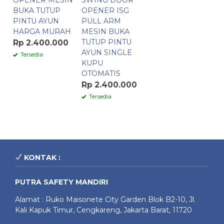
OPENER MESIN
SWING DOOR
BUKA TUTUP
OPENER ISG
PINTU AYUN
PULL ARM
HARGA MURAH
MESIN BUKA
TUTUP PINTU
Rp 2.400.000
AYUN SINGLE
Tersedia
KUPU
OTOMATIS
Rp 2.400.000
Tersedia
KONTAK :
PUTRA SAFETY MANDIRI
Alamat : Ruko Maisonete City Garden Blok B2-10, Jl.
Kali Kapuk Timur, Cengkareng, Jakarta Barat, 11720