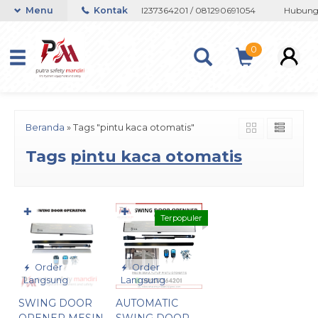
tau Whatsapp 082133767508 / 081237364201 / 081290691054
Menu
Kontak
Hubungi 
0
Beranda
»
Tags "pintu kaca otomatis"
Tags
pintu kaca otomatis
✚
✚
Terpopuler
Order
Order
Langsung
Langsung
SWING DOOR
AUTOMATIC